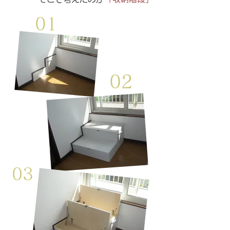
​01
02
03