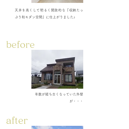
​天井を高くして明るく開放的な『収納たっ
ぷり和モダン空間』に仕上がりました♪
before
年数が経ち古くなっていた外壁
が・・・
after