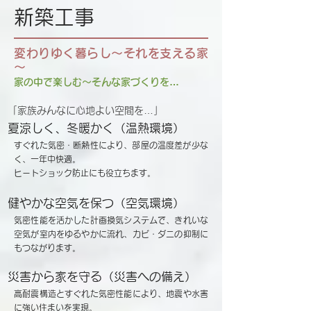
新築工事
変わりゆく暮らし～それを支える家
～
家の中で楽しむ～そんな家づくりを…
​「家族みんなに心地よい空間を…」
夏涼しく、冬暖かく（温熱環境）
​すぐれた気密・断熱性により、部屋の温度差が少な
く、一年中快適。
ヒートショック防止にも役立ちます。
健やかな空気を保つ（空気環境）
気密性能を活かした計画換気システムで、きれいな
空気が室内をゆるやかに流れ、カビ・ダニの抑制に
もつながります。
災害から家を守る（災害への備え）
高耐震構造とすぐれた気密性能により、地震や水害
に強い住まいを実現。